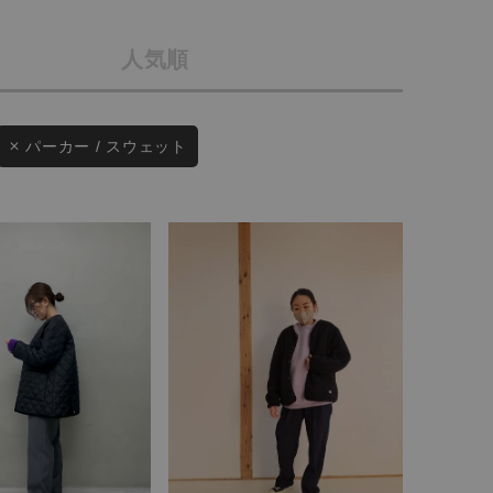
会社概要
人気順
採用情報
予約商品
ギフトカード
WEB限定
パーカー / スウェット
在庫なし含む
BINGOYA
無料公式アプリダウンロード