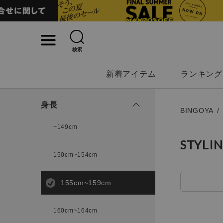
検索
詳細検索
新着アイテム
ランキング
キーワード
身長
BINGOYA
~149cm
STYLI
性別
150cm~154cm
MENS
LADI
155cm~159cm
カテゴリ
160cm~164cm