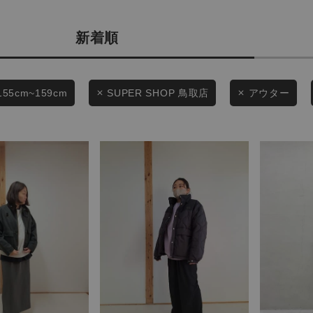
カテゴリから探す
商品タイプ
新着順
スタイリングから探す
通常商品
ブランドから探す
WEB限定アイテムを探す
セール価格
155cm~159cm
SUPER SHOP 鳥取店
アウター
履き比べ可能商品から探す
在庫
お知らせ・ご利用ガイド
在庫あり
お知らせ
ご利用ガイド
ギフトラッピング
この条件で絞り込む
お問い合わせ