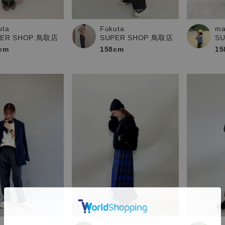
uta
Fukuta
ma
PER SHOP 鳥取店
SUPER SHOP 鳥取店
S
cm
158cm
15