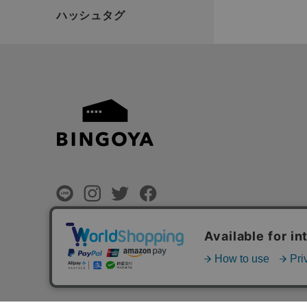
©
BINGOYA Co,.Ltd.