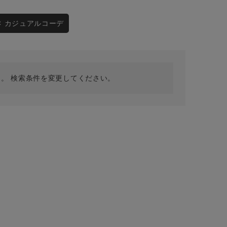
採用情報
ギフトカード
カジュアルコーデ
予約商品
WEB限定
。 検索条件を変更してください。
在庫なし含む
BINGOYA
無料公式アプリダウンロード