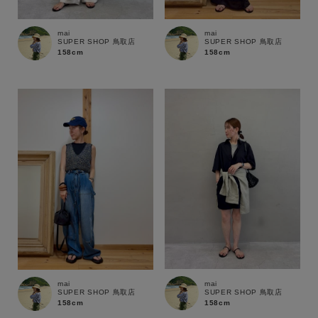
mai
mai
SUPER SHOP 鳥取店
SUPER SHOP 鳥取店
158cm
158cm
キーワード
性別
MENS
LADIES
KIDS
カテゴリ
サイズ
mai
mai
SUPER SHOP 鳥取店
SUPER SHOP 鳥取店
ブランド
158cm
158cm