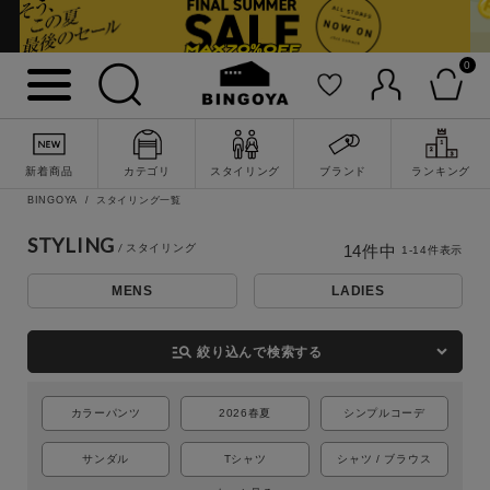
0
新着商品
カテゴリ
スタイリング
ブランド
ランキング
BINGOYA
スタイリング一覧
STYLING
14
件中
1
-
14
件表示
詳細検索
MENS
LADIES
manage_search
絞り込んで検索する
カラーパンツ
2026春夏
シンプルコーデ
サンダル
Tシャツ
シャツ / ブラウス