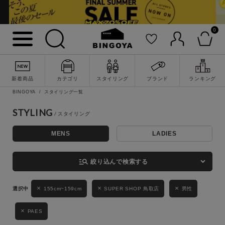
0
詳細検索
新着商品
カテゴリ
スタイリング
ブランド
ランキング
BINGOYA
スタイリング一覧
STYLING
MENS
LADIES
キーワード
manage_search
絞り込んで検索する
性別
155cm~159cm
SUPER SHOP 鳥取店
男性
MENS
LADIES
KIDS
PAES