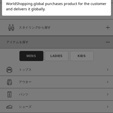
予約商品
価格
スタイリングから探す
～
アイテムを探す
商品タイプ
通常商品
予約商品
MENS
LADIES
KIDS
セール価格
WEB限定
トップス
在庫
アウター
在庫あり
在庫なし含む
パンツ
シューズ