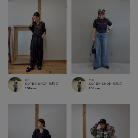
性別
MENS
LADIES
KIDS
カテゴリ
サイズ
mai
mai
SUPER SHOP 鳥取店
SUPER SHOP 鳥取店
ブランド
158cm
158cm