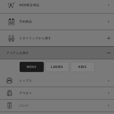
WEB限定商品
予約商品
スタイリングから探す
アイテムを探す
MENS
LADIES
KIDS
トップス
アウター
パンツ