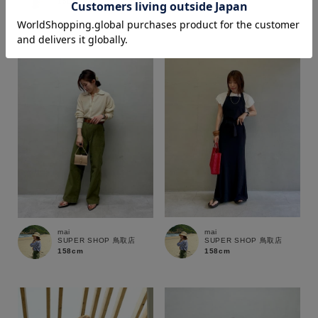
158cm
158cm
価格
～
商品タイプ
通常商品
予約商品
セール価格
WEB限定
在庫
mai
mai
SUPER SHOP 鳥取店
SUPER SHOP 鳥取店
在庫あり
在庫なし含む
158cm
158cm