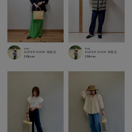
mai
mai
SUPER SHOP 鳥取店
SUPER SHOP 鳥取店
158cm
158cm