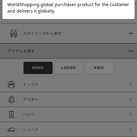
予約商品
価格
スタイリングから探す
～
アイテムを探す
商品タイプ
通常商品
予約商品
MENS
LADIES
KIDS
セール価格
WEB限定
トップス
在庫
アウター
在庫あり
在庫なし含む
パンツ
シューズ