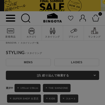
0
詳細検索
新着商品
カテゴリ
スタイリング
ブランド
ランキング
BINGOYA
スタイリング一覧
STYLING
MENS
LADIES
キーワード
manage_search
絞り込んで検索する
性別
155cm~159cm
THE SHINZONE
MENS
LADIES
KIDS
SUPER SHOP 出雲店
KIDS
スカート