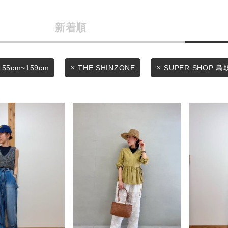
商品タイプ
条件絞り込み検索
新着順
通常商品
カテゴリから探す
スタイリングから探す
セール価格
155cm~159cm
THE SHINZONE
SUPER SHOP 鳥
ブランドから探す
WEB限定アイテムを探す
在庫
履き比べ可能商品から探す
在庫あり
お知らせ・ご利用ガイド
お知らせ
この条件で絞り込む
ご利用ガイド
ギフトラッピング