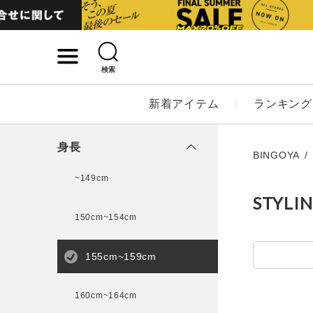
検索
詳細検索
新着アイテム
ランキング
キーワード
身長
BINGOYA
~149cm
STYLI
性別
150cm~154cm
MENS
LADI
155cm~159cm
カテゴリ
160cm~164cm