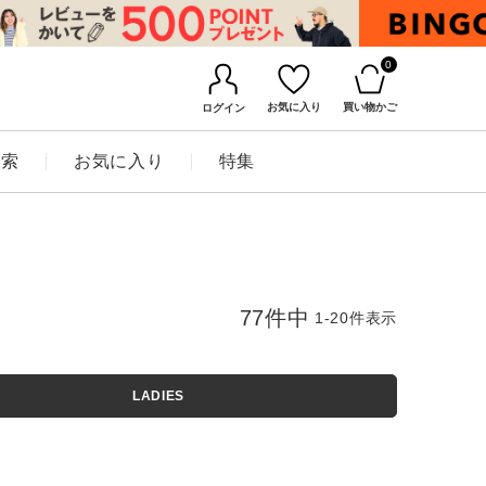
0
お気に入り
買い物かご
ログイン
検索
お気に入り
特集
77
件中
1
-
20
件表示
LADIES
BINGOYAについて