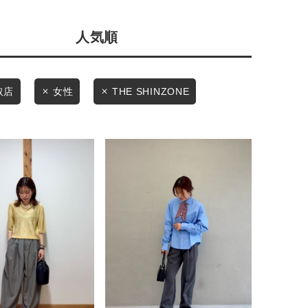
店舗一覧
人気順
予約商品
会社概要
採用情報
WEB限定
取店
女性
THE SHINZONE
ギフトカード
在庫なし含む
BINGOYA
無料公式アプリダウンロード