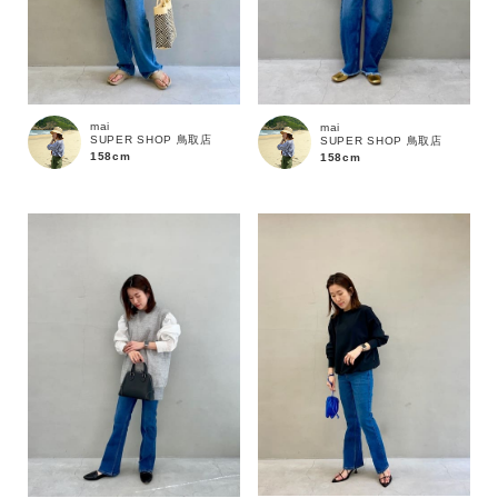
在庫
在庫あり
在庫なし含む
mai
mai
SUPER SHOP 鳥取店
SUPER SHOP 鳥取店
158cm
158cm