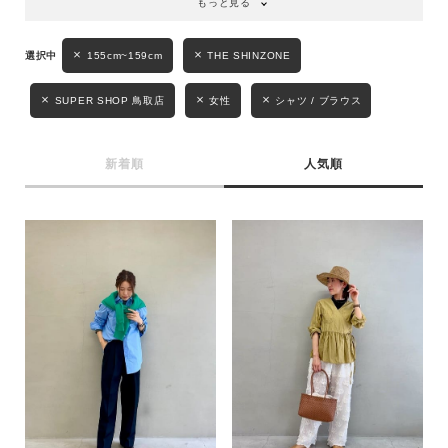
もっと見る
155cm~159cm
THE SHINZONE
SUPER SHOP 鳥取店
女性
シャツ / ブラウス
新着順
人気順