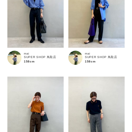
mai
mai
SUPER SHOP 鳥取店
SUPER SHOP 鳥取店
158cm
158cm