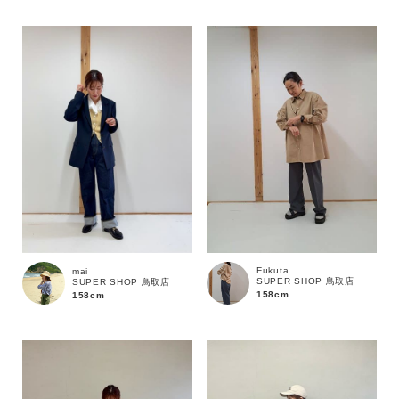
性別
MENS
LADIES
KIDS
カテゴリ
サイズ
ブランド
Fukuta
mai
SUPER SHOP 鳥取店
SUPER SHOP 鳥取店
158cm
158cm