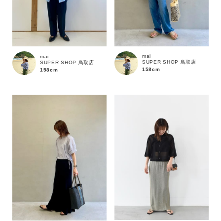
mai
mai
SUPER SHOP 鳥取店
SUPER SHOP 鳥取店
158cm
158cm
カラー