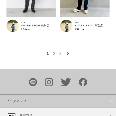
この条件で絞り込む
mai
mai
SUPER SHOP 鳥取店
SUPER SHOP 鳥取店
158cm
158cm
1
2
3
ピックアップ
新着商品