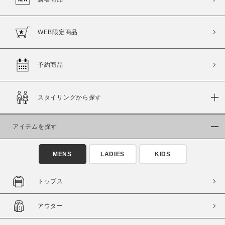
WEB限定商品
予約商品
スタイリングから探す
アイテムを探す
MENS
LADIES
KIDS
トップス
アウター