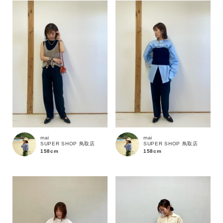
mai
mai
SUPER SHOP 鳥取店
SUPER SHOP 鳥取店
158cm
158cm