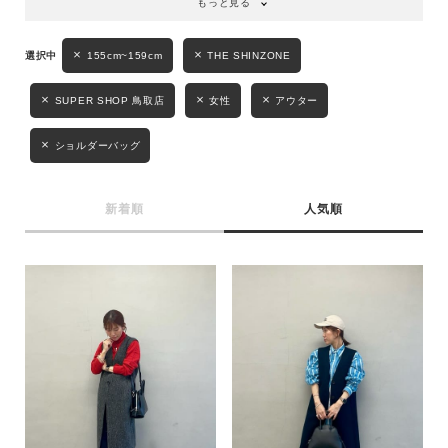
もっと見る
155cm~159cm
THE SHINZONE
キーワード
SUPER SHOP 鳥取店
女性
アウター
性別
ショルダーバッグ
MENS
LADIES
KIDS
新着順
人気順
カテゴリ
サイズ
ブランド