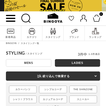
0
新着商品
カテゴリ
スタイリング
ブランド
ランキング
詳細検索
BINGOYA
スタイリング一覧
STYLING
3
件中
1
-
3
件表示
MENS
LADIES
manage_search
絞り込んで検索する
カラーパンツ
シンプルコーデ
THE SHINZONE
シャツ / ブラウス
カジュアルコーデ
スニーカー