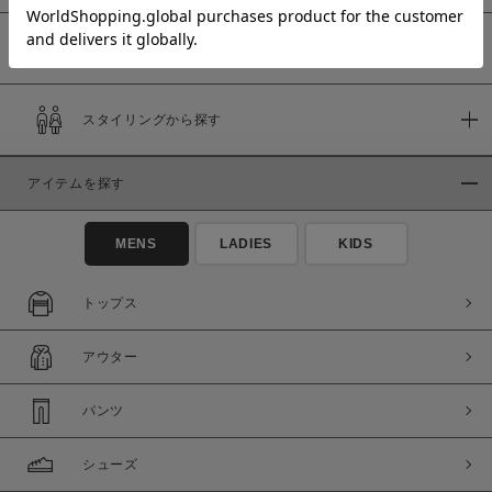
予約商品
価格
スタイリングから探す
～
アイテムを探す
商品タイプ
通常商品
予約商品
MENS
LADIES
KIDS
セール価格
WEB限定
トップス
在庫
アウター
在庫あり
在庫なし含む
パンツ
シューズ