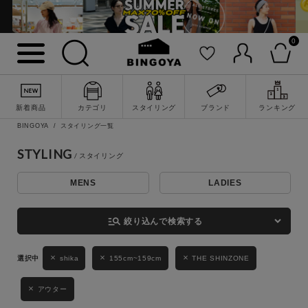
0
詳細検索
新着商品
カテゴリ
スタイリング
ブランド
ランキング
BINGOYA
スタイリング一覧
STYLING
MENS
LADIES
キーワード
manage_search
絞り込んで検索する
性別
shika
155cm~159cm
THE SHINZONE
MENS
LADIES
KIDS
アウター