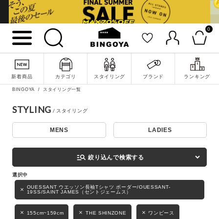
0
詳細検索
新着商品
カテゴリ
スタイリング
ブランド
ランキング
BINGOYA
スタイリング一覧
STYLING
MENS
LADIES
キーワード
manage_search
絞り込んで検索する
性別
OUESSANT ウエッソン長袖Tシャツ ボーダー/OUESSANT-
19SS/SAINT JAMES（セントジェームス）
MENS
LADIES
KIDS
155cm~159cm
THE SHINZONE
ワンピース