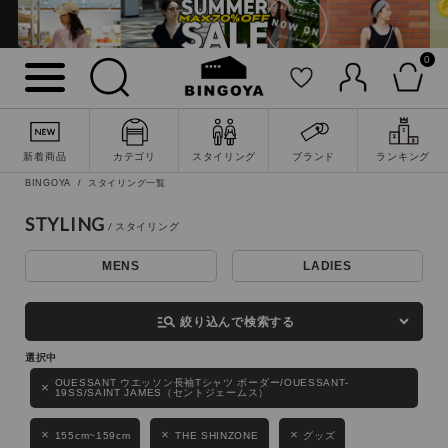
0
詳細検索
新着商品
カテゴリ
スタイリング
ブランド
ランキング
BINGOYA
スタイリング一覧
STYLING
MENS
LADIES
キーワード
manage_search
絞り込んで検索する
性別
OUESSANT ウエッソン長袖Tシャツ ボーダー/OUESSANT-
19SS/SAINT JAMES（セントジェームス）
MENS
LADIES
KIDS
155cm~159cm
THE SHINZONE
グッズ