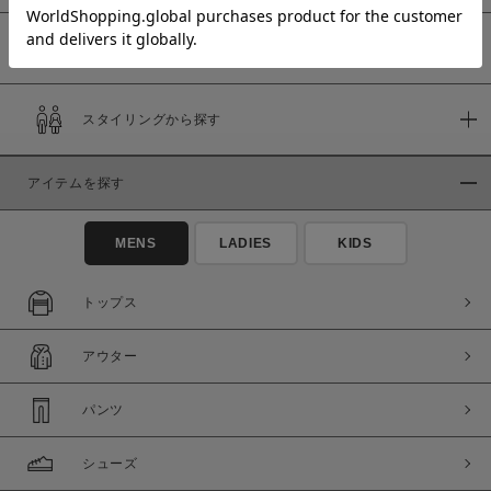
予約商品
価格
スタイリングから探す
～
アイテムを探す
商品タイプ
通常商品
予約商品
MENS
LADIES
KIDS
セール価格
WEB限定
トップス
在庫
アウター
在庫あり
在庫なし含む
パンツ
シューズ