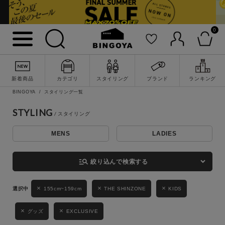
0
詳細検索
新着商品
カテゴリ
スタイリング
ブランド
ランキング
BINGOYA
スタイリング一覧
STYLING
MENS
LADIES
キーワード
manage_search
絞り込んで検索する
性別
155cm~159cm
THE SHINZONE
KIDS
MENS
LADIES
KIDS
グッズ
EXCLUSIVE