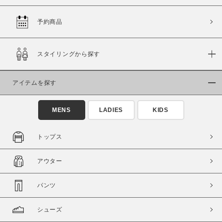
予約商品
価格
スタイリングから探す
～
アイテムを探す
商品タイプ
通常商品
予約商品
MENS
LADIES
KIDS
セール価格
WEB限定
トップス
在庫
アウター
在庫あり
在庫なし含む
パンツ
シューズ