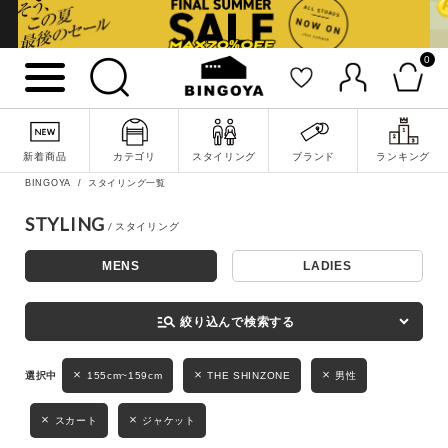
0
詳細検索
新着商品
カテゴリ
スタイリング
ブランド
ランキング
BINGOYA
スタイリング一覧
STYLING
MENS
LADIES
キーワード
manage_search
絞り込んで検索する
性別
155cm~159cm
THE SHINZONE
男性
MENS
LADIES
KIDS
スカート
ジャケット