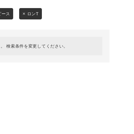
採用情報
ギフトカード
ピース
ロンT
予約商品
WEB限定
。 検索条件を変更してください。
在庫なし含む
BINGOYA
無料公式アプリダウンロード