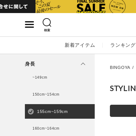
検索
詳細検索
新着アイテム
ランキング
キーワード
身長
BINGOYA
~149cm
STYLI
性別
150cm~154cm
MENS
LADI
155cm~159cm
カテゴリ
160cm~164cm