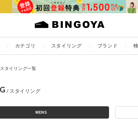
カテゴリ
スタイリング
ブランド
カラー
スタイリング一覧
NG
アイテムを探す
ES
KIDS
MENS
価格
条件絞り込み検索
カテゴリから探す
～