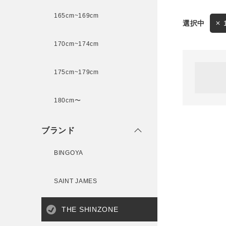
165cm~169cm
サイズ
170cm~174cm
ゲスト
様
175cm~179cm
ブランド
180cm〜
ログイン / マイページ
ブランド
お気に入りアイテム
BINGOYA
注文履歴
SAINT JAMES
新規会員登録
THE SHINZONE