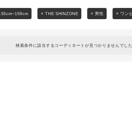
スタイリングから探す
商品タイプ
ブランドから探す
155cm~159cm
THE SHINZONE
男性
ワン
通常商品
WEB限定アイテムを探す
履き比べ可能商品から探す
セール価格
検索条件に該当するコーディネートが見つかりませんでした
お知らせ・ご利用ガイド
在庫
お知らせ
在庫あり
ご利用ガイド
ギフトラッピング
お問い合わせ
この条件で絞り込む