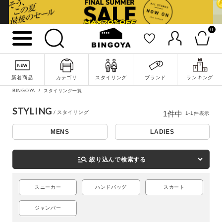
0
詳細検索
新着商品
カテゴリ
スタイリング
ブランド
ランキング
BINGOYA
スタイリング一覧
STYLING
1
件中
1
-
1
件表示
MENS
LADIES
manage_search
絞り込んで検索する
スニーカー
ハンドバッグ
スカート
キーワード
ジャンパー