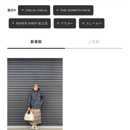
性別
155cm~159cm
THE NONRTH FACE
MENS
LADIES
KIDS
SUPER SHOP 松江店
アウター
スニーカー
カテゴリ
新着順
人気順
サイズ
ブランド