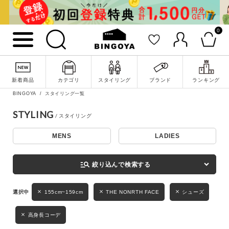
0
詳細検索
新着商品
カテゴリ
スタイリング
ブランド
ランキング
BINGOYA
スタイリング一覧
STYLING
MENS
LADIES
キーワード
manage_search
絞り込んで検索する
性別
155cm~159cm
THE NONRTH FACE
シューズ
MENS
LADIES
KIDS
高身長コーデ