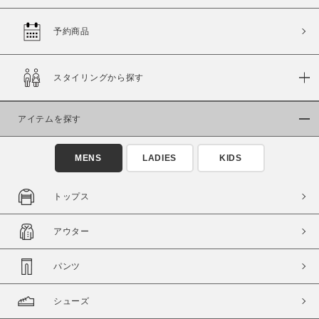
予約商品
価格
スタイリングから探す
～
アイテムを探す
商品タイプ
通常商品
予約商品
MENS
LADIES
KIDS
セール価格
WEB限定
トップス
在庫
アウター
在庫あり
在庫なし含む
パンツ
シューズ