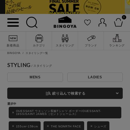
0
詳細検索
新着商品
カテゴリ
スタイリング
ブランド
ランキング
BINGOYA
スタイリング一覧
STYLING
MENS
LADIES
キーワード
manage_search
絞り込んで検索する
性別
OUESSANT ウエッソン長袖Tシャツ ボーダー/OUESSANT-
19SS/SAINT JAMES（セントジェームス）
MENS
LADIES
KIDS
155cm~159cm
THE NONRTH FACE
シューズ