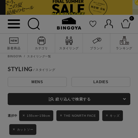
0
詳細検索
新着商品
カテゴリ
スタイリング
ブランド
ランキング
BINGOYA
スタイリング一覧
STYLING
MENS
LADIES
キーワード
manage_search
絞り込んで検索する
性別
155cm~159cm
THE NONRTH FACE
キッズ
MENS
LADIES
KIDS
カットソー