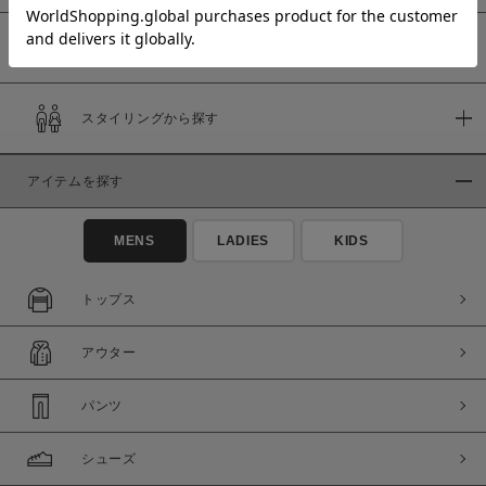
予約商品
価格
スタイリングから探す
～
アイテムを探す
商品タイプ
通常商品
予約商品
MENS
LADIES
KIDS
セール価格
WEB限定
トップス
在庫
アウター
在庫あり
在庫なし含む
パンツ
シューズ