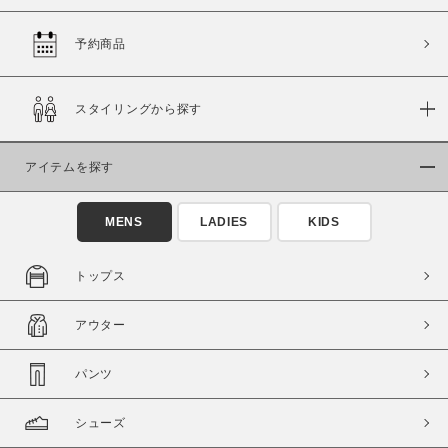
予約商品
価格
スタイリングから探す
～
アイテムを探す
商品タイプ
通常商品
予約商品
MENS
LADIES
KIDS
セール価格
WEB限定
トップス
在庫
アウター
在庫あり
在庫なし含む
パンツ
シューズ