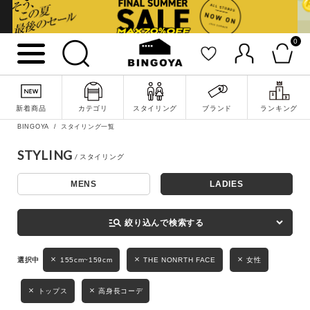
0
詳細検索
新着商品
カテゴリ
スタイリング
ブランド
ランキング
BINGOYA
スタイリング一覧
STYLING
MENS
LADIES
キーワード
manage_search
絞り込んで検索する
性別
155cm~159cm
THE NONRTH FACE
女性
MENS
LADIES
KIDS
トップス
高身長コーデ