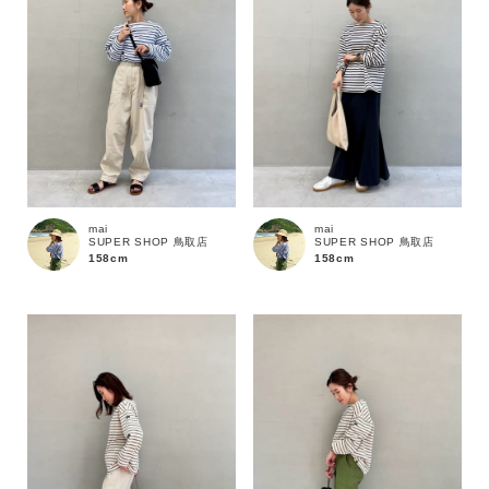
価格
～
商品タイプ
通常商品
予約商品
mai
mai
SUPER SHOP 鳥取店
SUPER SHOP 鳥取店
158cm
158cm
セール価格
WEB限定
在庫
在庫あり
在庫なし含む