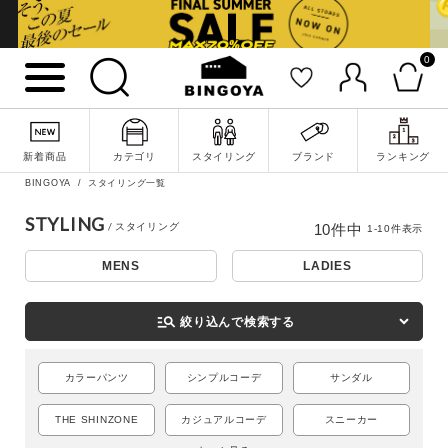
0
新着商品
カテゴリ
スタイリング
ブランド
ランキング
BINGOYA
スタイリング一覧
詳細検索
STYLING
10
件中
1
-
10
件表示
MENS
LADIES
manage_search
絞り込んで検索する
カラーパンツ
シンプルコーデ
サンダル
THE SHINZONE
カジュアルコーデ
スニーカー