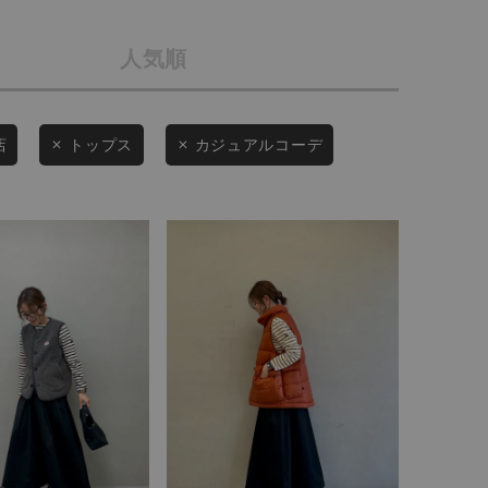
会社概要
人気順
採用情報
予約商品
ギフトカード
WEB限定
店
トップス
カジュアルコーデ
在庫なし含む
BINGOYA
無料公式アプリダウンロード