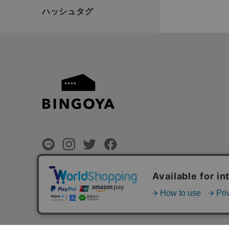
©
BINGOYA Co,.Ltd.