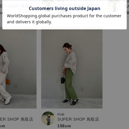
mai
ma
SUPER SHOP 鳥取店
PER SHOP 鳥取店
S
158cm
cm
15
mai
PER SHOP 鳥取店
SUPER SHOP 鳥取店
cm
158cm