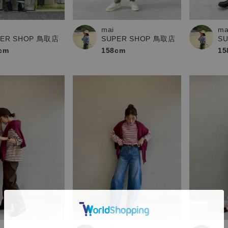
mai
ma
PER SHOP 鳥取店
SUPER SHOP 鳥取店
S
cm
158cm
15