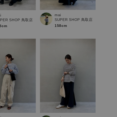
mai
i
SUPER SHOP 鳥取店
UPER SHOP 鳥取店
158cm
8cm