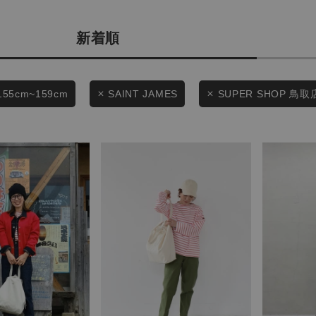
カテゴリから探す
商品タイプ
新着順
スタイリングから探す
通常商品
ブランドから探す
WEB限定アイテムを探す
セール価格
155cm~159cm
SAINT JAMES
SUPER SHOP 鳥取
履き比べ可能商品から探す
在庫
お知らせ・ご利用ガイド
在庫あり
お知らせ
ご利用ガイド
ギフトラッピング
この条件で絞り込む
お問い合わせ