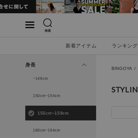
検索
詳細検索
新着アイテム
ランキング
キーワード
身長
BINGOYA
~149cm
STYLI
性別
150cm~154cm
MENS
LADI
155cm~159cm
カテゴリ
160cm~164cm