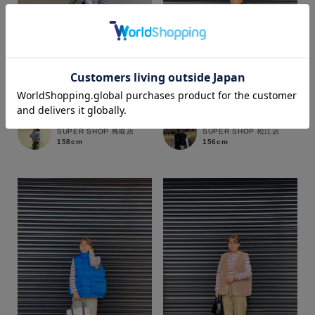
カラー
mai
ｒｉｎｏ
SUPER SHOP 鳥取店
SUPER SHOP 松江店
158cm
156cm
価格
～
商品タイプ
通常商品
予約商品
セール価格
WEB限定
在庫