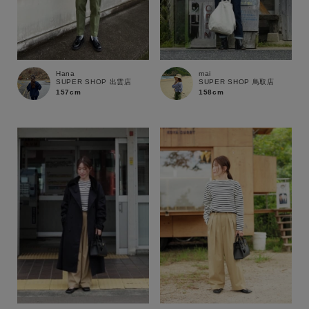
Hana
mai
SUPER SHOP 出雲店
SUPER SHOP 鳥取店
157cm
158cm
キーワード
性別
MENS
LADIES
KIDS
カテゴリ