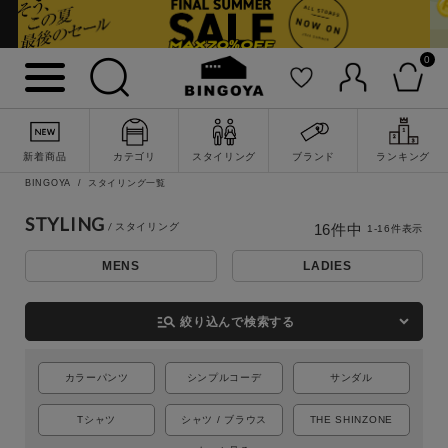
0
新着商品
カテゴリ
スタイリング
ブランド
ランキング
BINGOYA
スタイリング一覧
STYLING
16
件中
1
-
16
件表示
MENS
LADIES
詳細検索
manage_search
絞り込んで検索する
カラーパンツ
シンプルコーデ
サンダル
Tシャツ
シャツ / ブラウス
THE SHINZONE