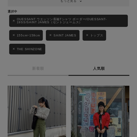
もっと見る
OUESSANT ウエッソン長袖Tシャツ ボーダー/OUESSANT-
19SS/SAINT JAMES（セントジェームス）
155cm~159cm
SAINT JAMES
トップス
THE SHINZONE
新着順
人気順