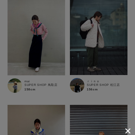
ｒｉｎｏ
mai
SUPER SHOP 松江店
SUPER SHOP 鳥取店
156cm
158cm