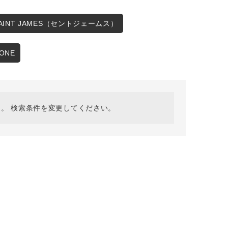
採用情報
ギフトカード
SAINT JAMES（セントジェームス）
予約商品
ZONE
WEB限定
。 検索条件を変更してください。
在庫なし含む
BINGOYA
無料公式アプリダウンロード