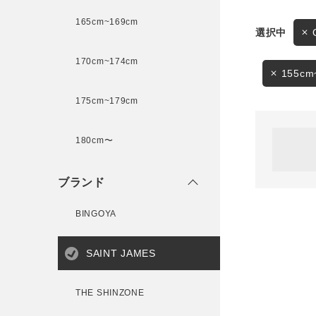
165cm~169cm
サイズ
170cm~174cm
ゲスト
様
155cm
175cm~179cm
ブランド
180cm〜
ログイン / マイページ
ブランド
お気に入りアイテム
BINGOYA
注文履歴
SAINT JAMES
新規会員登録
THE SHINZONE