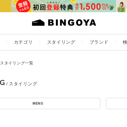
カテゴリ
スタイリング
ブランド
カラー
スタイリング一覧
NG
アイテムを探す
ES
KIDS
MENS
価格
条件絞り込み検索
カテゴリから探す
～