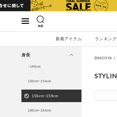
検索
詳細検索
新着アイテム
ランキング
キーワード
身長
BINGOYA
~149cm
STYLI
性別
150cm~154cm
MENS
LADI
155cm~159cm
カテゴリ
160cm~164cm