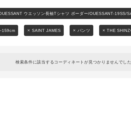
スタイリングから探す
商品タイプ
ブランドから探す
OUESSANT ウエッソン長袖Tシャツ ボーダー/OUESSANT-19SS/
通常商品
WEB限定アイテムを探す
~159cm
SAINT JAMES
パンツ
THE SHIN
履き比べ可能商品から探す
セール価格
お知らせ・ご利用ガイド
在庫
検索条件に該当するコーディネートが見つかりませんでした
お知らせ
在庫あり
ご利用ガイド
ギフトラッピング
お問い合わせ
この条件で絞り込む