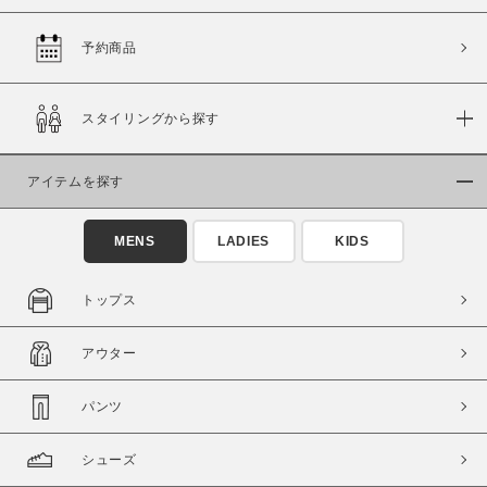
予約商品
価格
スタイリングから探す
～
アイテムを探す
商品タイプ
通常商品
予約商品
MENS
LADIES
KIDS
セール価格
WEB限定
トップス
在庫
アウター
在庫あり
在庫なし含む
パンツ
シューズ