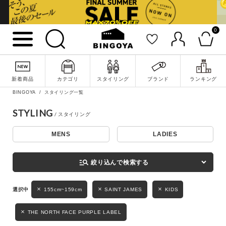
0
詳細検索
新着商品
カテゴリ
スタイリング
ブランド
ランキング
BINGOYA
スタイリング一覧
STYLING
MENS
LADIES
キーワード
manage_search
絞り込んで検索する
性別
155cm~159cm
SAINT JAMES
KIDS
MENS
LADIES
KIDS
THE NORTH FACE PURPLE LABEL