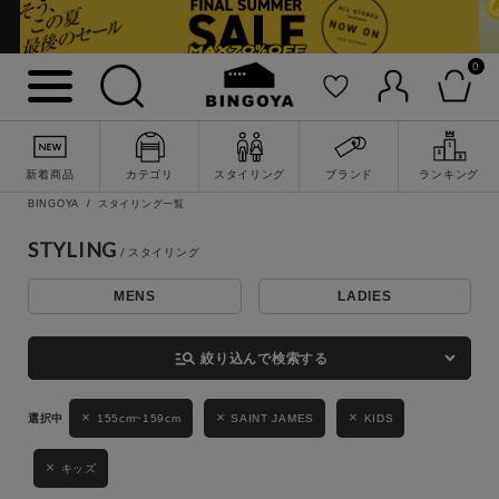
0
詳細検索
新着商品
カテゴリ
スタイリング
ブランド
ランキング
BINGOYA
スタイリング一覧
STYLING
MENS
LADIES
キーワード
manage_search
絞り込んで検索する
性別
155cm~159cm
SAINT JAMES
KIDS
MENS
LADIES
KIDS
キッズ