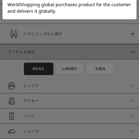
予約商品
価格
スタイリングから探す
～
アイテムを探す
商品タイプ
通常商品
予約商品
MENS
LADIES
KIDS
セール価格
WEB限定
トップス
在庫
アウター
在庫あり
在庫なし含む
パンツ
シューズ