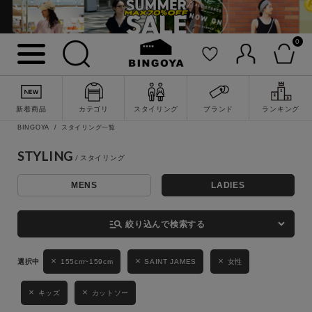
0
詳細検索
新着商品
カテゴリ
スタイリング
ブランド
ランキング
BINGOYA
スタイリング一覧
STYLING
MENS
LADIES
キーワード
manage_search
絞り込んで検索する
性別
155cm~159cm
SAINT JAMES
女性
MENS
LADIES
KIDS
キッズ
カットソー