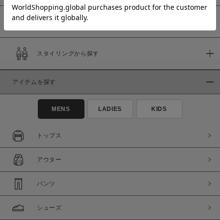
予約商品
価格
スタイリングから探す
～
アイテムを探す
商品タイプ
通常商品
予約商品
MENS
LADIES
KIDS
セール価格
WEB限定
トップス
在庫
アウター
在庫あり
在庫なし含む
パンツ
シューズ