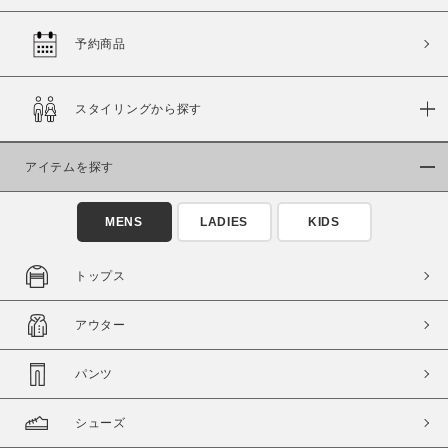
予約商品
価格
スタイリングから探す
～
アイテムを探す
商品タイプ
通常商品
予約商品
MENS
LADIES
KIDS
セール価格
WEB限定
トップス
在庫
アウター
在庫あり
在庫なし含む
パンツ
シューズ