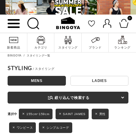
0
詳細検索
新着商品
カテゴリ
スタイリング
ブランド
ランキング
BINGOYA
スタイリング一覧
STYLING
MENS
LADIES
キーワード
manage_search
絞り込んで検索する
性別
155cm~159cm
SAINT JAMES
男性
MENS
LADIES
KIDS
ワンピース
シンプルコーデ