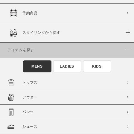
予約商品
価格
スタイリングから探す
～
アイテムを探す
商品タイプ
通常商品
予約商品
MENS
LADIES
KIDS
セール価格
WEB限定
トップス
在庫
アウター
在庫あり
在庫なし含む
パンツ
シューズ