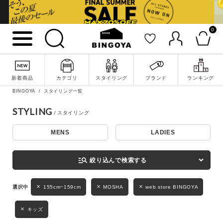
0
詳細検索
新着商品
カテゴリ
スタイリング
ブランド
ランキング
BINGOYA
スタイリング一覧
STYLING
MENS
LADIES
キーワード
manage_search
絞り込んで検索する
性別
155cm~159cm
MOSHA
web store BINGOYA
MENS
LADIES
KIDS
キッズ