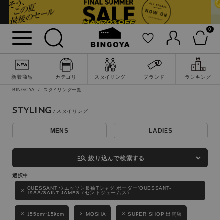
0
詳細検索
新着商品
カテゴリ
スタイリング
ブランド
ランキング
BINGOYA
スタイリング一覧
STYLING
MENS
LADIES
キーワード
manage_search
絞り込んで検索する
性別
OUESSANT ウエッソン長袖Tシャツ ボーダー/OUESSANT-
19SS/SAINT JAMES（セントジェームス）
MENS
LADIES
KIDS
155cm~159cm
MOSHA
SUPER SHOP 出雲店