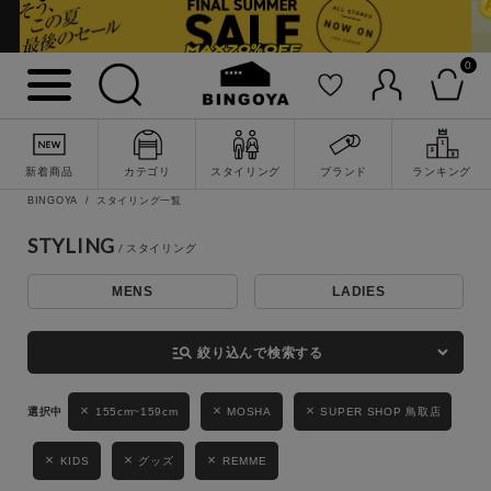
0
詳細検索
新着商品
カテゴリ
スタイリング
ブランド
ランキング
BINGOYA
スタイリング一覧
STYLING
MENS
LADIES
キーワード
manage_search
絞り込んで検索する
性別
155cm~159cm
MOSHA
SUPER SHOP 鳥取店
MENS
LADIES
KIDS
KIDS
グッズ
REMME