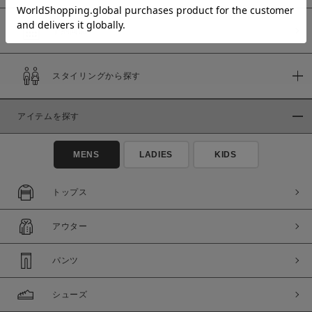
予約商品
価格
スタイリングから探す
～
アイテムを探す
商品タイプ
通常商品
予約商品
MENS
LADIES
KIDS
セール価格
WEB限定
トップス
在庫
アウター
在庫あり
在庫なし含む
パンツ
シューズ