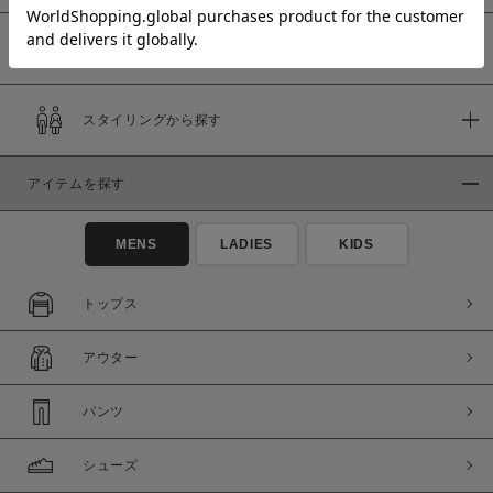
予約商品
価格
スタイリングから探す
～
アイテムを探す
商品タイプ
通常商品
予約商品
MENS
LADIES
KIDS
セール価格
WEB限定
トップス
在庫
アウター
在庫あり
在庫なし含む
パンツ
シューズ