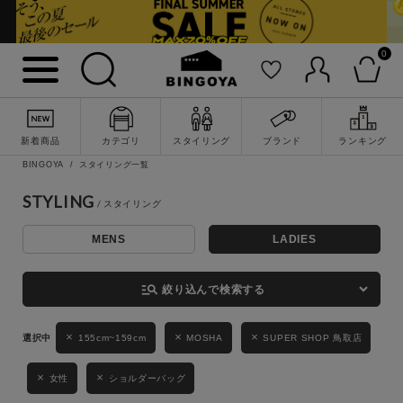
0
詳細検索
新着商品
カテゴリ
スタイリング
ブランド
ランキング
BINGOYA
スタイリング一覧
STYLING
MENS
LADIES
キーワード
manage_search
絞り込んで検索する
性別
155cm~159cm
MOSHA
SUPER SHOP 鳥取店
MENS
LADIES
KIDS
女性
ショルダーバッグ