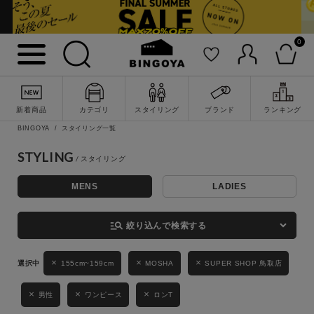
0
詳細検索
新着商品
カテゴリ
スタイリング
ブランド
ランキング
BINGOYA
スタイリング一覧
STYLING
MENS
LADIES
キーワード
manage_search
絞り込んで検索する
性別
155cm~159cm
MOSHA
SUPER SHOP 鳥取店
MENS
LADIES
KIDS
男性
ワンピース
ロンT