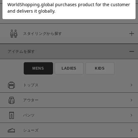
予約商品
価格
スタイリングから探す
～
アイテムを探す
商品タイプ
通常商品
予約商品
MENS
LADIES
KIDS
セール価格
WEB限定
トップス
在庫
アウター
在庫あり
在庫なし含む
パンツ
シューズ