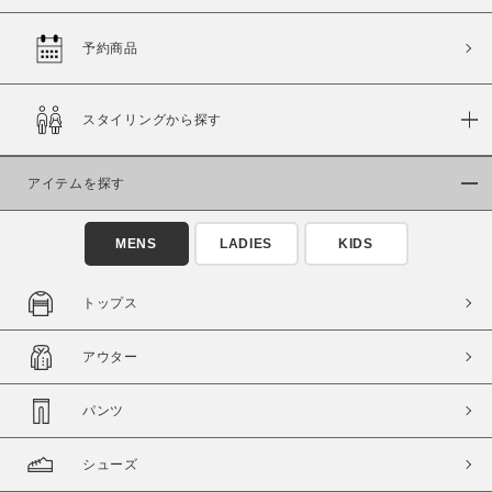
予約商品
価格
スタイリングから探す
～
アイテムを探す
商品タイプ
通常商品
予約商品
MENS
LADIES
KIDS
セール価格
WEB限定
トップス
在庫
アウター
在庫あり
在庫なし含む
パンツ
シューズ