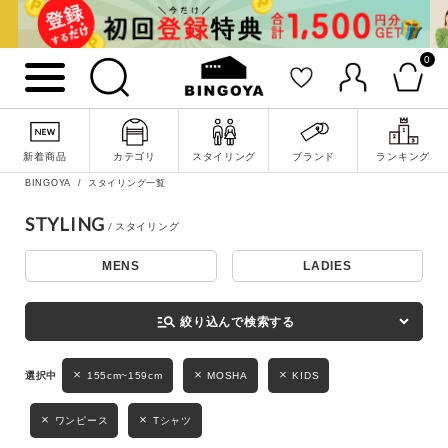
0
詳細検索
新着商品
カテゴリ
スタイリング
ブランド
ランキング
BINGOYA
スタイリング一覧
STYLING
MENS
LADIES
キーワード
manage_search
絞り込んで検索する
性別
155cm~159cm
MOSHA
KIDS
MENS
LADIES
KIDS
ワンピース
Tシャツ