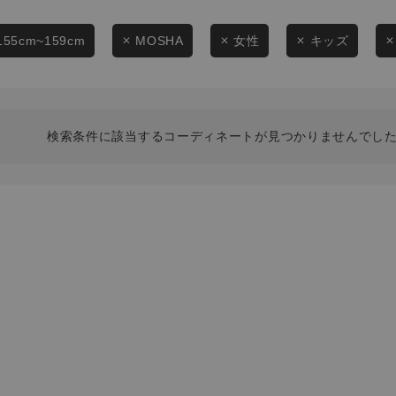
スタイリングから探す
商品タイプ
ブランドから探す
155cm~159cm
MOSHA
女性
キッズ
通常商品
WEB限定アイテムを探す
履き比べ可能商品から探す
セール価格
検索条件に該当するコーディネートが見つかりませんでした
お知らせ・ご利用ガイド
在庫
お知らせ
在庫あり
ご利用ガイド
ギフトラッピング
お問い合わせ
この条件で絞り込む