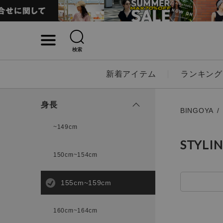
検索
詳細検索
新着アイテム
ランキング
キーワード
身長
BINGOYA
~149cm
STYLI
性別
150cm~154cm
MENS
LADI
155cm~159cm
カテゴリ
160cm~164cm