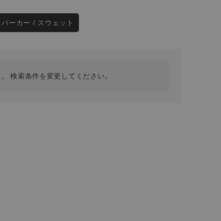
採用情報
ギフトカード
パーカー / スウェット
予約商品
WEB限定
。 検索条件を変更してください。
在庫なし含む
BINGOYA
無料公式アプリダウンロード