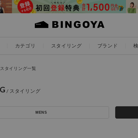
カテゴリ
スタイリング
ブランド
カラー
スタイリング一覧
NG
アイテムを探す
ES
KIDS
MENS
価格
条件絞り込み検索
カテゴリから探す
～