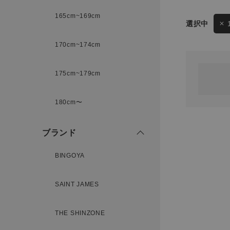
165cm~169cm
サイズ
170cm~174cm
ゲスト
様
175cm~179cm
ブランド
180cm〜
ログイン / マイページ
ブランド
お気に入りアイテム
BINGOYA
注文履歴
SAINT JAMES
新規会員登録
THE SHINZONE