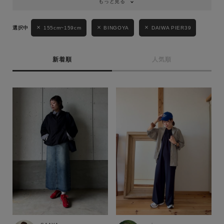
もっと見る
155cm~159cm
BINGOYA
DAIWA PIER39
新着順
人気順