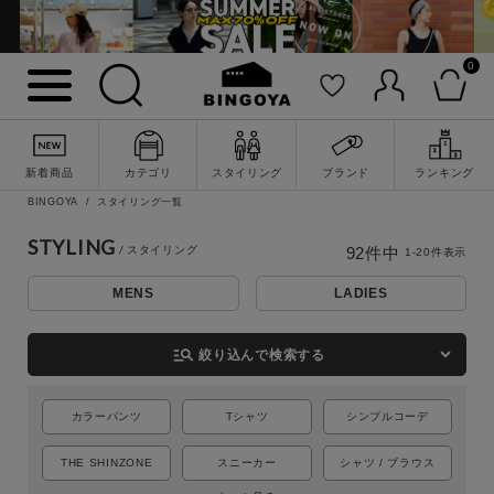
0
新着商品
カテゴリ
スタイリング
ブランド
ランキング
BINGOYA
スタイリング一覧
STYLING
92
件中
1
-
20
件表示
MENS
LADIES
詳細検索
manage_search
絞り込んで検索する
カラーパンツ
Tシャツ
シンプルコーデ
THE SHINZONE
スニーカー
シャツ / ブラウス