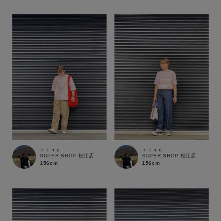
性別
MENS
LADIES
KIDS
カテゴリ
サイズ
ブランド
ｒｉｎｏ
ｒｉｎｏ
SUPER SHOP 松江店
SUPER SHOP 松江店
156cm
156cm