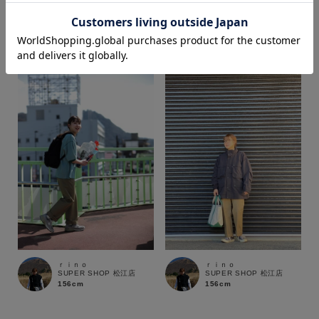
ｒｉｎｏ
ｒｉｎｏ
SUPER SHOP 松江店
SUPER SHOP 松江店
156cm
156cm
価格
～
商品タイプ
通常商品
予約商品
セール価格
WEB限定
在庫
ｒｉｎｏ
ｒｉｎｏ
在庫あり
在庫なし含む
SUPER SHOP 松江店
SUPER SHOP 松江店
156cm
156cm