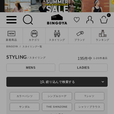
0
新着商品
カテゴリ
スタイリング
ブランド
ランキング
BINGOYA
スタイリング一覧
STYLING
195
件中
1
-
20
件表示
MENS
LADIES
詳細検索
manage_search
絞り込んで検索する
カラーパンツ
シンプルコーデ
Tシャツ
サンダル
THE SHINZONE
シャツ / ブラウス