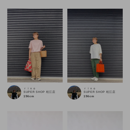
性別
MENS
LADIES
KIDS
カテゴリ
サイズ
ブランド
ｒｉｎｏ
ｒｉｎｏ
SUPER SHOP 松江店
SUPER SHOP 松江店
156cm
156cm