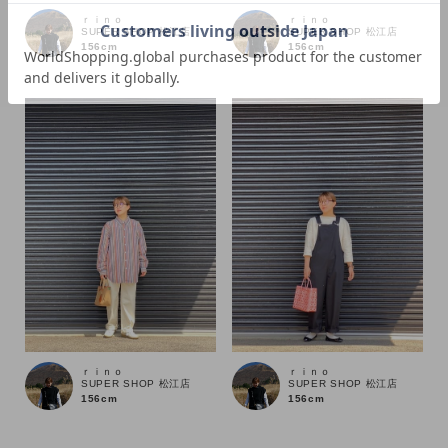
ｒｉｎｏ
ｒｉｎｏ
SUPER SHOP 松江店
SUPER SHOP 松江店
156cm
156cm
価格
～
商品タイプ
通常商品
予約商品
セール価格
WEB限定
在庫
ｒｉｎｏ
ｒｉｎｏ
在庫あり
在庫なし含む
SUPER SHOP 松江店
SUPER SHOP 松江店
156cm
156cm