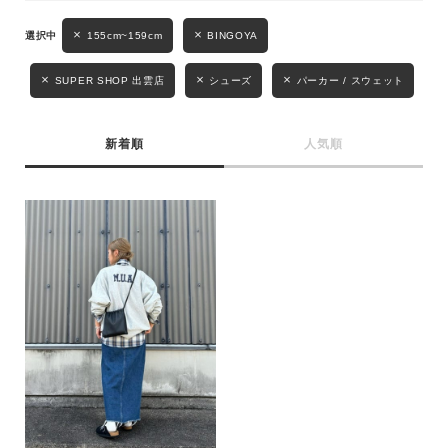
性別
155cm~159cm
BINGOYA
MENS
LADIES
KIDS
SUPER SHOP 出雲店
シューズ
パーカー / スウェット
カテゴリ
新着順
人気順
サイズ
ブランド