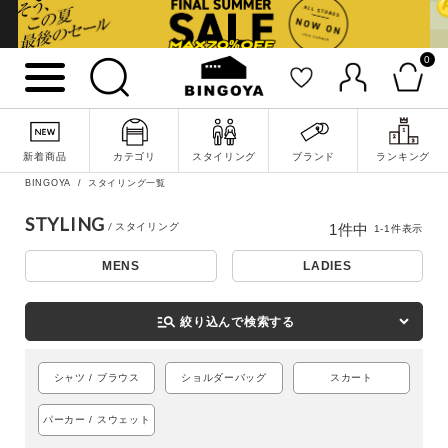
0
詳細検索
新着商品
カテゴリ
スタイリング
ブランド
ランキング
BINGOYA
スタイリング一覧
STYLING
1
件中
1
-
1
件表示
MENS
LADIES
manage_search
絞り込んで検索する
シャツ / ブラウス
ショルダーバッグ
スカート
キーワード
パーカー / スウェット