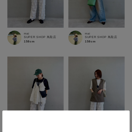
mai
mai
SUPER SHOP 鳥取店
SUPER SHOP 鳥取店
158cm
158cm
カラー