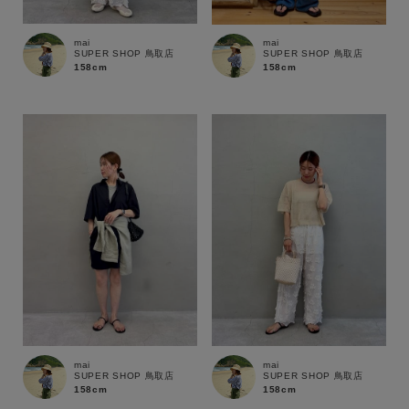
mai
mai
SUPER SHOP 鳥取店
SUPER SHOP 鳥取店
158cm
158cm
キーワード
mai
mai
SUPER SHOP 鳥取店
SUPER SHOP 鳥取店
158cm
158cm