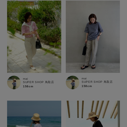
mai
mai
SUPER SHOP 鳥取店
SUPER SHOP 鳥取店
158cm
158cm