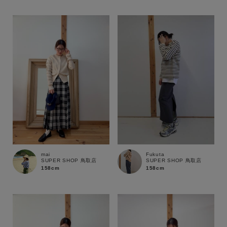
性別
MENS
LADIES
KIDS
カテゴリ
サイズ
ブランド
mai
Fukuta
SUPER SHOP 鳥取店
SUPER SHOP 鳥取店
158cm
158cm