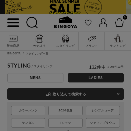
0
新着商品
カテゴリ
スタイリング
ブランド
ランキング
BINGOYA
スタイリング一覧
STYLING
132
件中
1
-
20
件表示
MENS
LADIES
詳細検索
manage_search
絞り込んで検索する
カラーパンツ
2026春夏
シンプルコーデ
サンダル
Tシャツ
シャツ / ブラウス