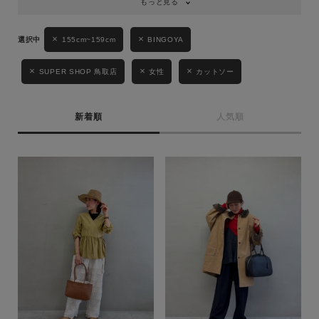
もっと見る
155cm~159cm
BINGOYA
SUPER SHOP 鳥取店
女性
カットソー
新着順
人気順