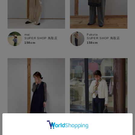
mai
Fukuta
SUPER SHOP 鳥取店
SUPER SHOP 鳥取店
158cm
158cm
カラー