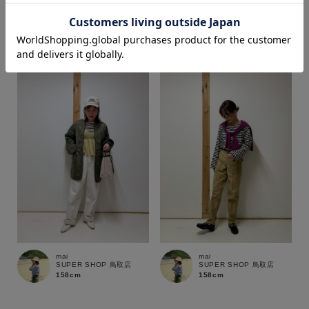
mai
mai
SUPER SHOP 鳥取店
SUPER SHOP 鳥取店
158cm
158cm
価格
～
商品タイプ
通常商品
予約商品
セール価格
WEB限定
在庫
mai
mai
在庫あり
在庫なし含む
SUPER SHOP 鳥取店
SUPER SHOP 鳥取店
158cm
158cm