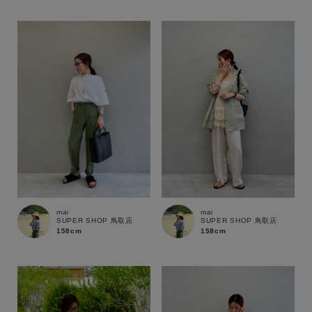
性別
MENS
LADIES
KIDS
カテゴリ
サイズ
ブランド
mai
mai
SUPER SHOP 鳥取店
SUPER SHOP 鳥取店
158cm
158cm