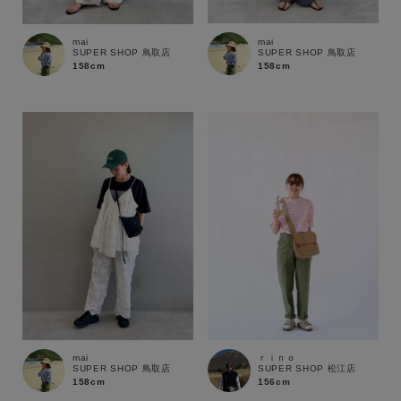
mai
mai
SUPER SHOP 鳥取店
SUPER SHOP 鳥取店
158cm
158cm
キーワード
mai
ｒｉｎｏ
SUPER SHOP 鳥取店
SUPER SHOP 松江店
158cm
156cm