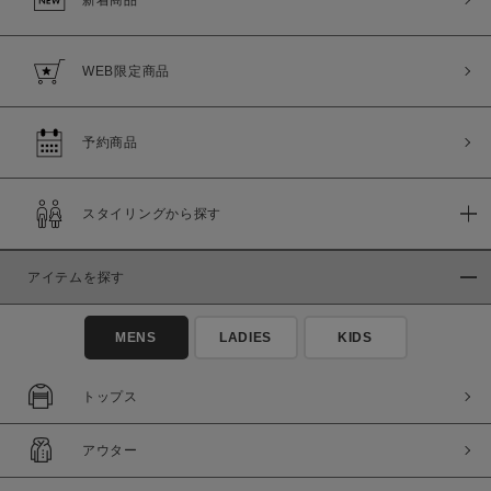
WEB限定商品
予約商品
スタイリングから探す
アイテムを探す
MENS
LADIES
KIDS
トップス
アウター