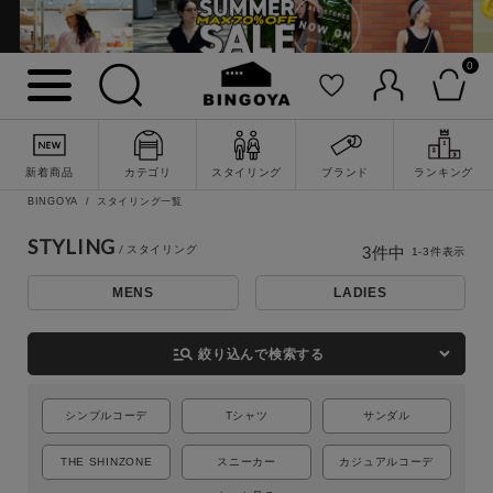
0
新着商品
カテゴリ
スタイリング
ブランド
ランキング
詳細検索
BINGOYA
スタイリング一覧
STYLING
3
件中
1
-
3
件表示
MENS
LADIES
manage_search
絞り込んで検索する
シンプルコーデ
Tシャツ
サンダル
THE SHINZONE
スニーカー
カジュアルコーデ