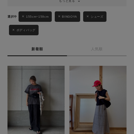
もっと見る
キーワード
155cm~159cm
BINGOYA
シューズ
ボディバッグ
性別
MENS
LADIES
KIDS
新着順
人気順
カテゴリ
サイズ
ブランド