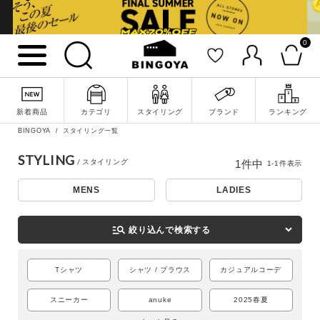
0
詳細検索
新着商品
カテゴリ
スタイリング
ブランド
ランキング
BINGOYA
スタイリング一覧
STYLING
1
件中
1
-
1
件表示
MENS
LADIES
manage_search
絞り込んで検索する
Tシャツ
シャツ / ブラウス
カジュアルコーデ
キーワード
スニーカー
anuke
2025春夏