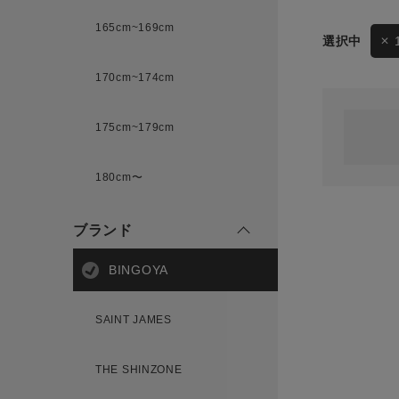
165cm~169cm
サイズ
170cm~174cm
ゲスト
様
175cm~179cm
ブランド
180cm〜
ログイン / マイページ
ブランド
お気に入りアイテム
BINGOYA
注文履歴
SAINT JAMES
新規会員登録
THE SHINZONE