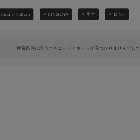
スタイリングから探す
商品タイプ
ブランドから探す
155cm~159cm
BINGOYA
男性
ロンT
通常商品
WEB限定アイテムを探す
履き比べ可能商品から探す
セール価格
検索条件に該当するコーディネートが見つかりませんでした
お知らせ・ご利用ガイド
在庫
お知らせ
在庫あり
ご利用ガイド
ギフトラッピング
お問い合わせ
この条件で絞り込む