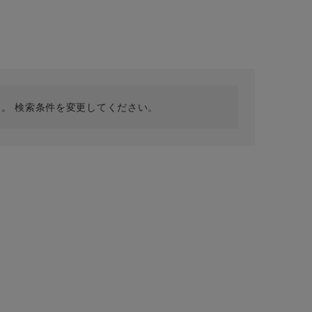
採用情報
ギフトカード
予約商品
WEB限定
。 検索条件を変更してください。
在庫なし含む
BINGOYA
無料公式アプリダウンロード