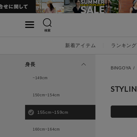
検索
詳細検索
新着アイテム
ランキング
キーワード
身長
BINGOYA
~149cm
STYLI
性別
150cm~154cm
MENS
LADI
155cm~159cm
カテゴリ
160cm~164cm