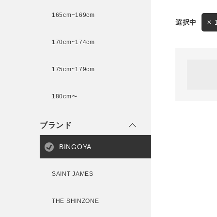
165cm~169cm
サイズ
170cm~174cm
ゲスト
様
175cm~179cm
ブランド
180cm〜
ログイン / マイページ
ブランド
お気に入りアイテム
BINGOYA
注文履歴
SAINT JAMES
新規会員登録
THE SHINZONE