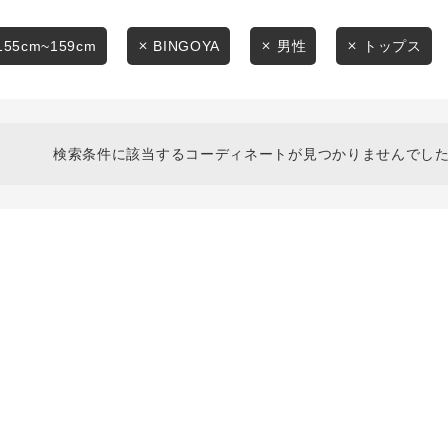
スタイリングから探す
商品タイプ
ブランドから探す
155cm~159cm
BINGOYA
男性
トップス
通常商品
WEB限定アイテムを探す
履き比べ可能商品から探す
セール価格
検索条件に該当するコーディネートが見つかりませんでした
お知らせ・ご利用ガイド
在庫
お知らせ
在庫あり
ご利用ガイド
ギフトラッピング
お問い合わせ
この条件で絞り込む