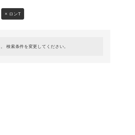
採用情報
ギフトカード
ロンT
予約商品
WEB限定
。 検索条件を変更してください。
在庫なし含む
BINGOYA
無料公式アプリダウンロード