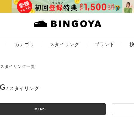
カテゴリ
スタイリング
ブランド
カラー
スタイリング一覧
NG
アイテムを探す
ES
KIDS
MENS
価格
条件絞り込み検索
カテゴリから探す
～