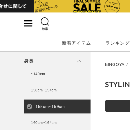
検索
詳細検索
新着アイテム
ランキング
キーワード
身長
BINGOYA
~149cm
STYLI
性別
150cm~154cm
MENS
LADI
155cm~159cm
カテゴリ
160cm~164cm