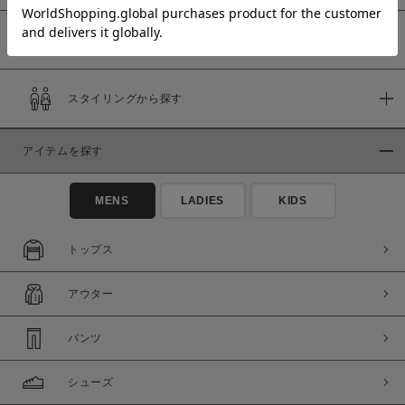
予約商品
価格
スタイリングから探す
～
アイテムを探す
商品タイプ
通常商品
予約商品
MENS
LADIES
KIDS
セール価格
WEB限定
トップス
在庫
アウター
在庫あり
在庫なし含む
パンツ
シューズ