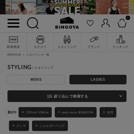
0
詳細検索
新着商品
カテゴリ
スタイリング
ブランド
ランキング
BINGOYA
スタイリング一覧
STYLING
MENS
LADIES
キーワード
manage_search
絞り込んで検索する
性別
155cm~159cm
web store BINGOYA
女性
MENS
LADIES
KIDS
グッズ
ショルダーバッグ